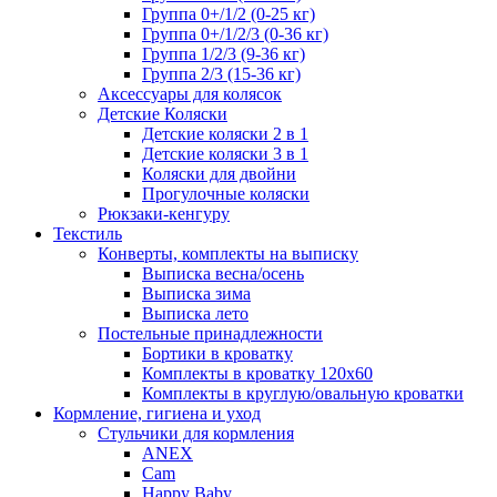
Группа 0+/1/2 (0-25 кг)
Группа 0+/1/2/3 (0-36 кг)
Группа 1/2/3 (9-36 кг)
Группа 2/3 (15-36 кг)
Аксессуары для колясок
Детские Коляски
Детские коляски 2 в 1
Детские коляски 3 в 1
Коляски для двойни
Прогулочные коляски
Рюкзаки-кенгуру
Текстиль
Конверты, комплекты на выписку
Выписка весна/осень
Выписка зима
Выписка лето
Постельные принадлежности
Бортики в кроватку
Комплекты в кроватку 120x60
Комплекты в круглую/овальную кроватки
Кормление, гигиена и уход
Стульчики для кормления
ANEX
Cam
Happy Baby