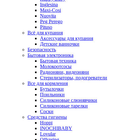
Inglesina
Maxi-Cosi
Nuovita
Peg Perego
Pituso
Всё для купания
Аксессуары для купания
Детские ванночки
Безопасность
Бытовая электроника
Бытовая техника
Молокоотсосы
Радионяни, видеоняни
Стерилизаторы, подогреватели
Все для кормления
Бутылочки
Поильники
Силиконовые слюнявчики
Силиконовые тарелки
Соски
Средства гигиены
Hoppi
INOCHIBABY
Lovular
Offspring