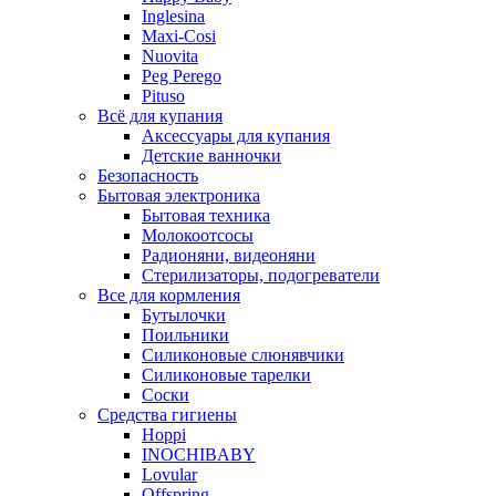
Inglesina
Maxi-Cosi
Nuovita
Peg Perego
Pituso
Всё для купания
Аксессуары для купания
Детские ванночки
Безопасность
Бытовая электроника
Бытовая техника
Молокоотсосы
Радионяни, видеоняни
Стерилизаторы, подогреватели
Все для кормления
Бутылочки
Поильники
Силиконовые слюнявчики
Силиконовые тарелки
Соски
Средства гигиены
Hoppi
INOCHIBABY
Lovular
Offspring