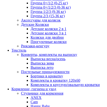
Группа 0+/1/2 (0-25 кг)
Группа 0+/1/2/3 (0-36 кг)
Группа 1/2/3 (9-36 кг)
Группа 2/3 (15-36 кг)
Аксессуары для колясок
Детские Коляски
Детские коляски 2 в 1
Детские коляски 3 в 1
Коляски для двойни
Прогулочные коляски
Рюкзаки-кенгуру
Текстиль
Конверты, комплекты на выписку
Выписка весна/осень
Выписка зима
Выписка лето
Постельные принадлежности
Бортики в кроватку
Комплекты в кроватку 120x60
Комплекты в круглую/овальную кроватки
Кормление, гигиена и уход
Стульчики для кормления
ANEX
Cam
Happy Baby